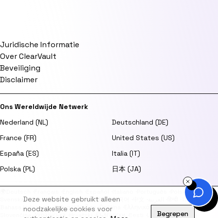
Juridische Informatie
Over ClearVault
Beveiliging
Disclaimer
Ons Wereldwijde Netwerk
Nederland (NL)
Deutschland (DE)
France (FR)
United States (US)
España (ES)
Italia (IT)
Polska (PL)
日本 (JA)
🌍
Deutsch
·
Français
·
English
·
Español
·
Italiano
·
Português
·
Polski
·
Deze website gebruikt alleen
Svenska
·
Dansk
·
Norsk
·
Suomi
·
日本語
·
한국어
·
中文
·
العربية
·
हिन्दी
·
Türkçe
·
Bahasa Indonesia
·
Tiếng Việt
·
ไทย
·
Čeština
·
Ελληνικά
·
Magyar
·
Română
·
noodzakelijke cookies voor
Begrepen
Slovenčina
·
Українська
·
Hrvatski
·
Български
·
Eesti
·
Latviešu
·
Lietuvių