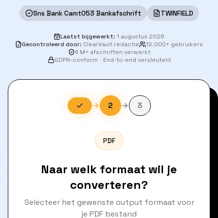
Sns Bank Camt053 Bankafschrift
TWINFIELD
Laatst bijgewerkt
:
1 augustus 2026
Gecontroleerd door
:
ClearVault redactie
12.000+ gebruikers
4 M+ afschriften verwerkt
GDPR-conform
·
End-to-end versleuteld
2
3
PDF
Naar welk formaat wil je
converteren?
Selecteer het gewenste output formaat voor
je PDF bestand