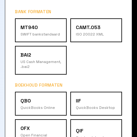
BANK FORMATEN
MT940
CAMT.053
SWIFT bankstandaard
ISO 20022 XML
BAI2
US Cash Management,
.bai2
BOEKHOUD FORMATEN
QBO
IIF
QuickBooks Online
QuickBooks Desktop
OFX
QIF
Open Financial