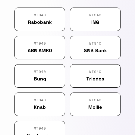
MT940
MT940
Rabobank
ING
MT940
MT940
ABN AMRO
SNS Bank
MT940
MT940
Bunq
Triodos
MT940
MT940
Knab
Mollie
MT940