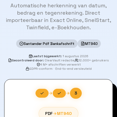
Automatische herkenning van datum,
bedrag en tegenrekening. Direct
importeerbaar in Exact Online, SnelStart,
Twinfield, e-Boekhouden.
Santander Pdf Bankafschrift
MT940
Laatst bijgewerkt
:
1 augustus 2026
Gecontroleerd door
:
ClearVault redactie
12.000+ gebruikers
4 M+ afschriften verwerkt
GDPR-conform
·
End-to-end versleuteld
3
PDF
MT940