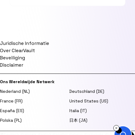
Juridische Informatie
Over ClearVault
Beveiliging
Disclaimer
Ons Wereldwijde Netwerk
Nederland (NL)
Deutschland (DE)
France (FR)
United States (US)
España (ES)
Italia (IT)
Polska (PL)
日本 (JA)
🌍
Deutsch
·
Français
·
English
·
Español
·
Italiano
·
Português
·
Polski
·