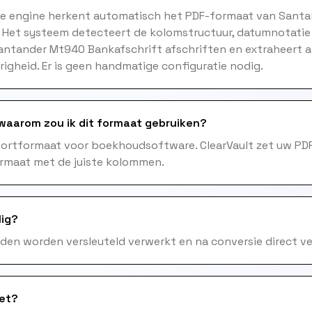
me engine herkent automatisch het PDF-formaat van Sant
. Het systeem detecteert de kolomstructuur, datumnotatie
Santander Mt940 Bankafschrift afschriften en extraheert 
gheid. Er is geen handmatige configuratie nodig.
 waarom zou ik dit formaat gebruiken?
mportformaat voor boekhoudsoftware. ClearVault zet uw PD
ormaat met de juiste kolommen.
lig?
nden worden versleuteld verwerkt en na conversie direct ve
het?