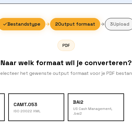
Bestandstype
2
Output formaat
3
Upload
PDF
Naar welk formaat wil je converteren?
electeer het gewenste output formaat voor je PDF besta
BAI2
CAMT.053
US Cash Management,
ISO 20022 XML
.bai2