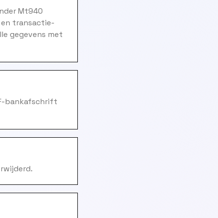
ander Mt940
 en transactie-
alle gegevens met
F-bankafschrift
rwijderd.