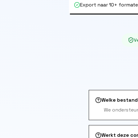
Export naar 10+ format
Ve
Welke bestand
We ondersteun
Werkt deze co