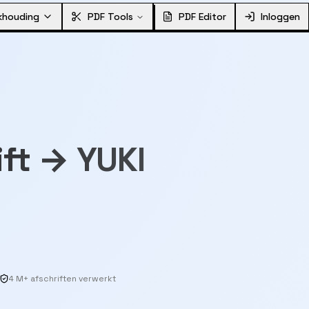
khouding
PDF Tools
PDF Editor
Inloggen
ft → YUKI
4 M+ afschriften verwerkt