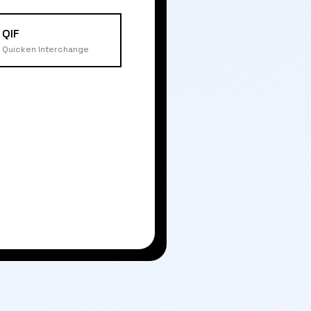
QIF
Quicken Interchange