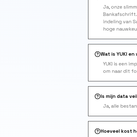
Ja, onze slim
Bankafschrift
indeling van 
hoge nauwkeuri
Wat is YUKI en
YUKI is een i
om naar dit f
Is mijn data vei
Ja, alle besta
Hoeveel kost 