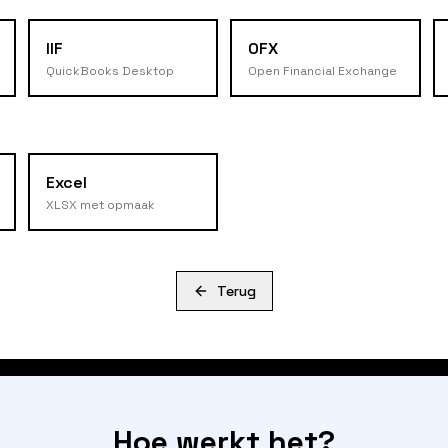
IIF
OFX
QuickBooks Desktop
Open Financial Exchange
Excel
XLSX met opmaak
Terug
Hoe werkt het?