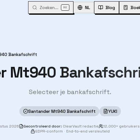
Zoeken...
⌘
NL
Blog
Boe
K
40 Bankafschrift
r Mt940 Bankafschri
Selecteer je bankafschrift.
Santander Mt940 Bankafschrift
YUKI
ustus 2026
Gecontroleerd door
:
ClearVault redactie
12.000+ gebruikers
GDPR-conform
·
End-to-end versleuteld