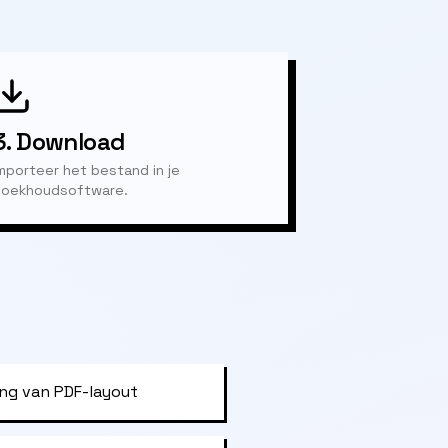
3.
Download
mporteer het bestand in je
oekhoudsoftware.
ng van PDF-layout