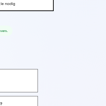
tie nodig
vers.
n?