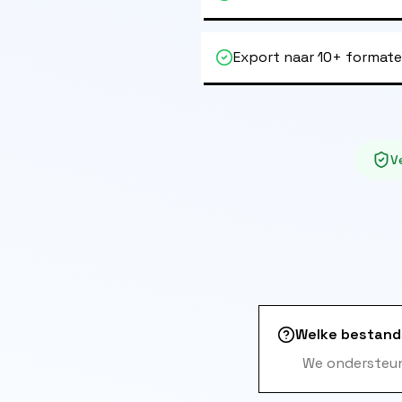
Export naar 10+ format
Ve
Welke bestand
We ondersteun