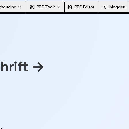
khouding
PDF Tools
PDF Editor
Inloggen
hrift →