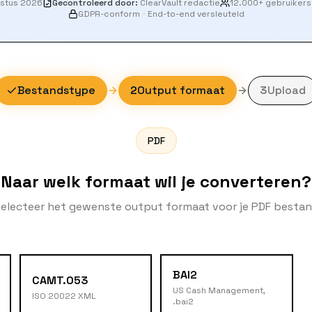
ustus 2026
Gecontroleerd door
:
ClearVault redactie
12.000+ gebruikers
GDPR-conform
·
End-to-end versleuteld
Bestandstype
2
Output formaat
3
Upload
PDF
Naar welk formaat wil je converteren?
electeer het gewenste output formaat voor je PDF besta
BAI2
CAMT.053
US Cash Management,
ISO 20022 XML
.bai2