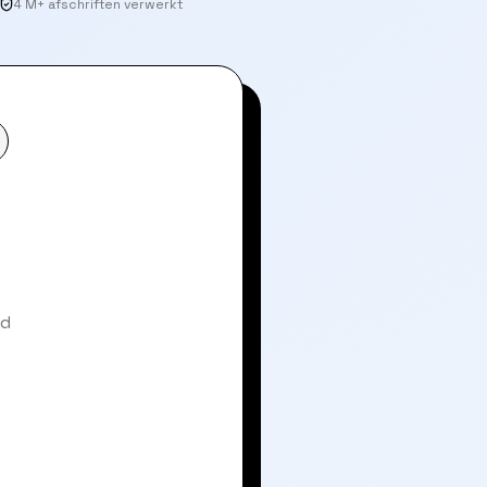
4 M+ afschriften verwerkt
nd