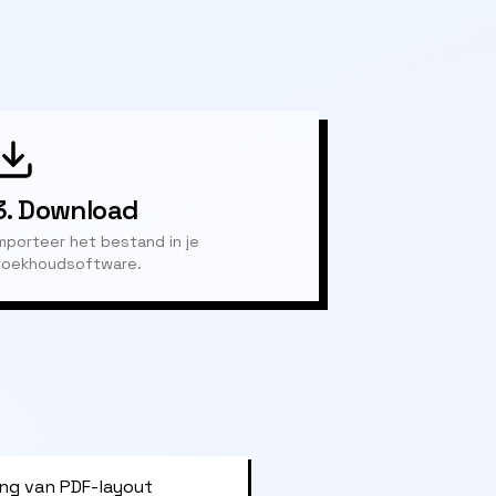
3.
Download
mporteer het bestand in je
oekhoudsoftware.
ng van PDF-layout