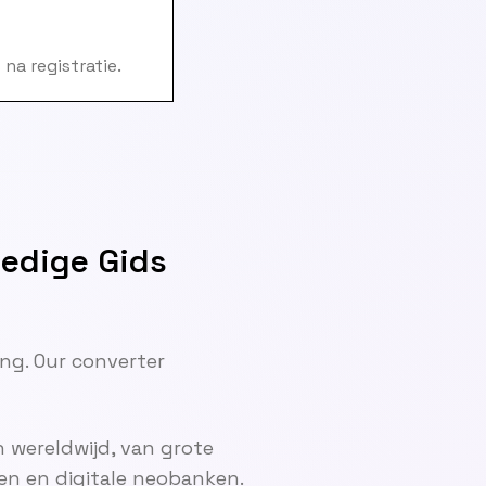
na registratie.
ledige Gids
ng. Our converter
 wereldwijd, van grote
en en digitale neobanken.