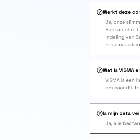
Werkt deze co
Ja, onze slim
Bankafschrift
indeling van 
hoge nauwkeuri
Wat is VISMA e
VISMA is een 
om naar dit f
Is mijn data vei
Ja, alle besta