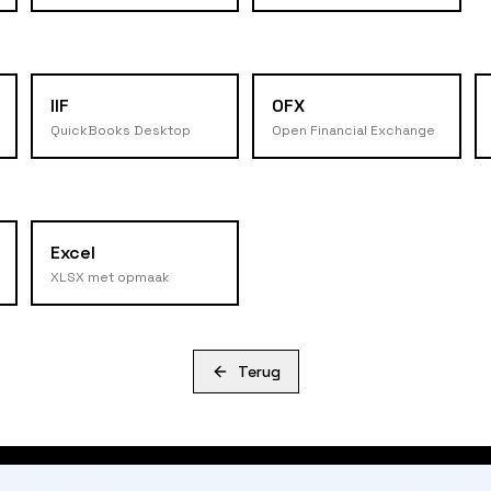
IIF
OFX
QuickBooks Desktop
Open Financial Exchange
Excel
XLSX met opmaak
Terug