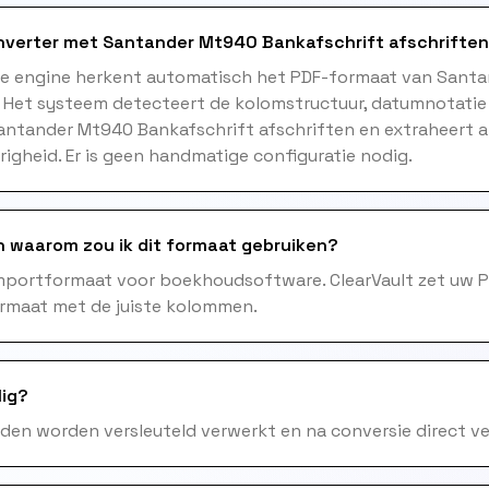
nverter met Santander Mt940 Bankafschrift afschrifte
me engine herkent automatisch het PDF-formaat van Sant
. Het systeem detecteert de kolomstructuur, datumnotatie
Santander Mt940 Bankafschrift afschriften en extraheert 
gheid. Er is geen handmatige configuratie nodig.
n waarom zou ik dit formaat gebruiken?
importformaat voor boekhoudsoftware. ClearVault zet uw 
ormaat met de juiste kolommen.
lig?
nden worden versleuteld verwerkt en na conversie direct ve