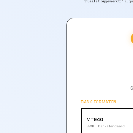
Laatst bijgewerkt
:
1 aug
S
BANK FORMATEN
MT940
SWIFT bankstandaard