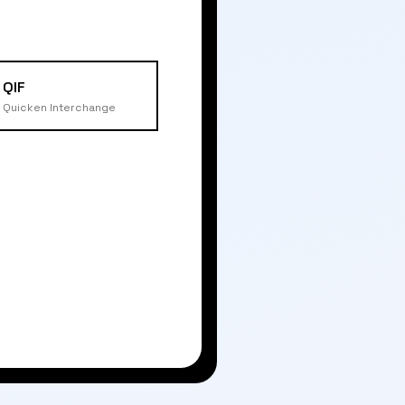
QIF
Quicken Interchange