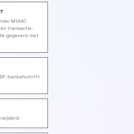
n?
ander Mt940
 en transactie-
alle gegevens met
PDF-bankafschrift
rwijderd.