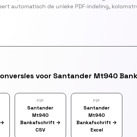
eert automatisch de unieke PDF-indeling, kolomst
onversies voor Santander Mt940 Bank
PDF
PDF
Santander
Santander
Mt940
Mt940
→
Bankafschrift
→
Bankafschrift
→
CSV
Excel