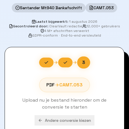
Santander Mt940 Bankafschrift
CAMT.053
Laatst bijgewerkt
:
1 augustus 2026
Gecontroleerd door
:
ClearVault redactie
12.000+ gebruikers
4 M+ afschriften verwerkt
GDPR-conform
·
End-to-end versleuteld
3
PDF
CAMT.053
Upload nu je bestand hieronder om de
conversie te starten
Andere conversie kiezen