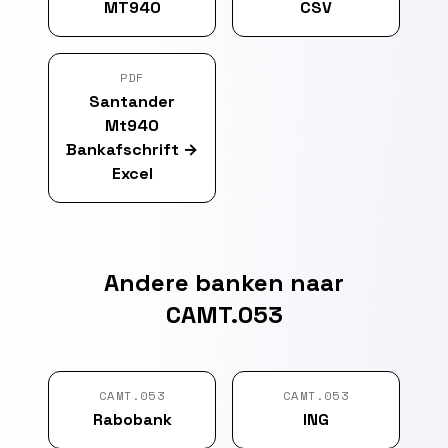
MT940
CSV
PDF
Santander
Mt940
Bankafschrift
→
Excel
Andere banken naar
CAMT.053
CAMT.053
CAMT.053
Rabobank
ING