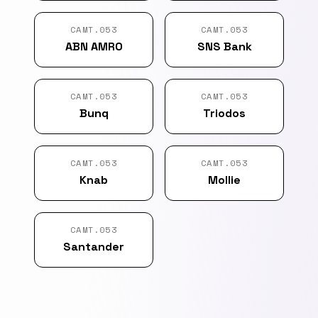
CAMT.053
CAMT.053
ABN AMRO
SNS Bank
CAMT.053
CAMT.053
Bunq
Triodos
CAMT.053
CAMT.053
Knab
Mollie
CAMT.053
Santander