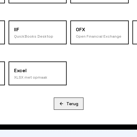
IIF
OFX
QuickBooks Desktop
Open Financial Exchange
Excel
XLSX met opmaak
Terug