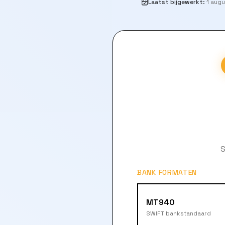
Laatst bijgewerkt
:
1 aug
S
BANK FORMATEN
MT940
SWIFT bankstandaard