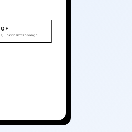
QIF
Quicken Interchange