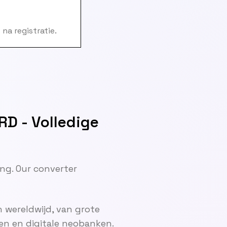
na registratie.
D - Volledige
ng. Our converter
 wereldwijd, van grote
en en digitale neobanken.