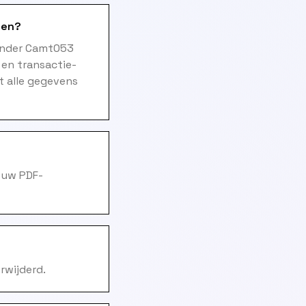
ten?
ander Camt053
 en transactie-
t alle gegevens
 uw PDF-
rwijderd.