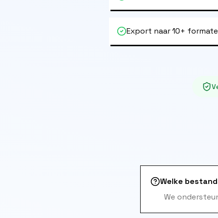
Export naar 10+ format
Ve
Welke bestand
We ondersteun