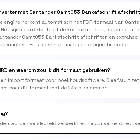
nverter met Santander Camt053 Bankafschrift afschrif
me engine herkent automatisch het PDF-formaat van Sant
. Het systeem detecteert de kolomstructuur, datumnotatie
Santander Camt053 Bankafschrift afschriften en extraheer
keurigheid. Er is geen handmatige configuratie nodig.
RD en waarom zou ik dit formaat gebruiken?
een importformaat voor boekhoudsoftware. ClearVault zet
 om naar dit formaat met de juiste kolommen.
lig?
nden worden versleuteld verwerkt en na conversie direct ve