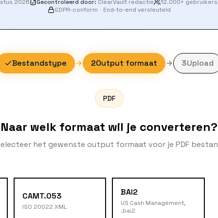
ustus 2026
Gecontroleerd door
:
ClearVault redactie
12.000+ gebruikers
GDPR-conform
·
End-to-end versleuteld
Bestandstype
2
Output formaat
3
Upload
PDF
Naar welk formaat wil je converteren?
electeer het gewenste output formaat voor je PDF besta
BAI2
CAMT.053
US Cash Management,
ISO 20022 XML
.bai2