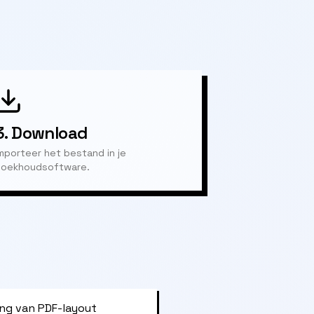
3.
Download
mporteer het bestand in je
oekhoudsoftware.
ng van PDF-layout