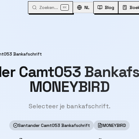
Zoeken...
⌘
NL
Blog
Boe
K
mt053 Bankafschrift
er Camt053 Bankafs
MONEYBIRD
Selecteer je bankafschrift.
Santander Camt053 Bankafschrift
MONEYBIRD