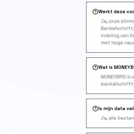
Werkt deze co
Ja, onze slim
Bankafschrift
indeling van 
met hoge nauw
Wat is MONEYBI
MONEYBIRD is 
bankafschrift
Is mijn data vei
Ja, alle besta