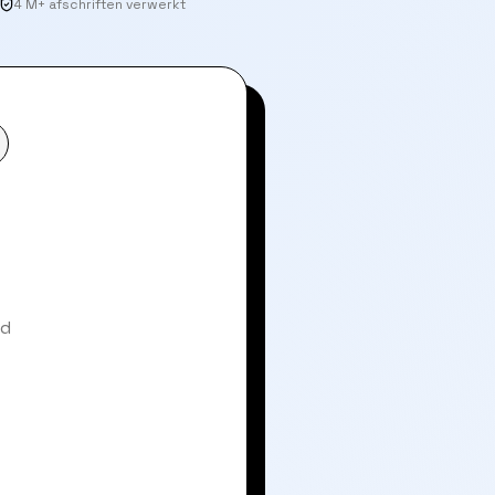
4 M+ afschriften verwerkt
nd