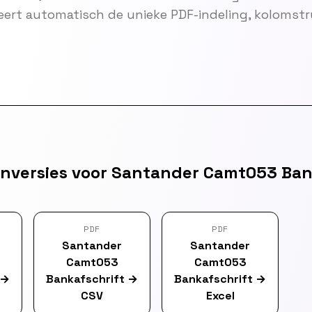
eert automatisch de unieke PDF-indeling, kolomst
nversies voor Santander Camt053 Ban
PDF
PDF
Santander
Santander
Camt053
Camt053
→
Bankafschrift
→
Bankafschrift
→
CSV
Excel