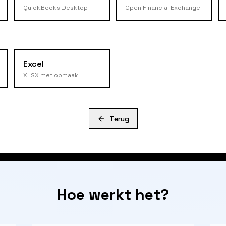
QuickBooks Desktop
Open Financial Exchange
Excel
XLSX met opmaak
Terug
Hoe werkt het?