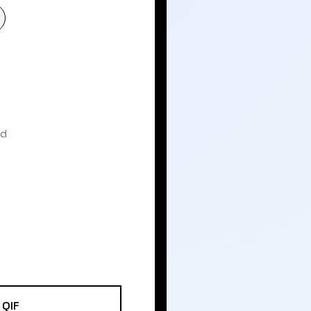
nd
QIF