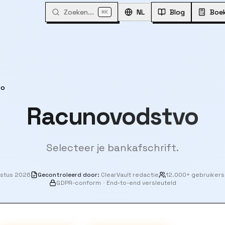
Zoeken...
⌘
NL
Blog
Boe
K
vo
Racunovodstvo
Selecteer je bankafschrift.
ustus 2026
Gecontroleerd door
:
ClearVault redactie
12.000+ gebruikers
GDPR-conform
·
End-to-end versleuteld