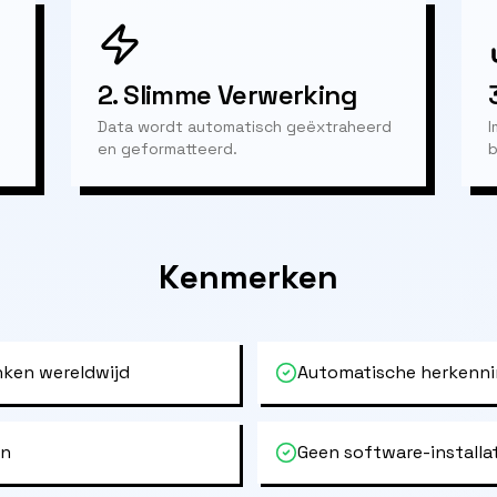
2.
Slimme Verwerking
Data wordt automatisch geëxtraheerd
I
en geformatteerd.
b
Kenmerken
ken wereldwijd
Automatische herkenni
en
Geen software-installa