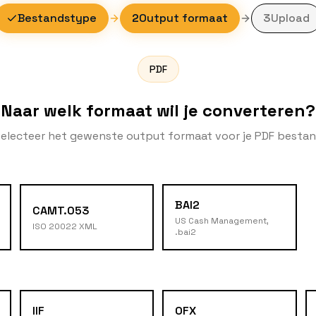
Bestandstype
2
Output formaat
3
Upload
PDF
Naar welk formaat wil je converteren?
electeer het gewenste output formaat voor je PDF besta
BAI2
CAMT.053
US Cash Management,
ISO 20022 XML
.bai2
IIF
OFX