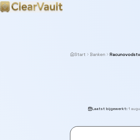
Start
Banken
Racunovodst
Laatst bijgewerkt
:
1 aug