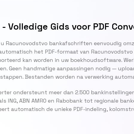
- Volledige Gids voor PDF Conv
 u Racunovodstvo bankafschriften eenvoudig omze
automatisch het PDF-formaat van Racunovodstvo 
porteerd kan worden in uw boekhoudsoftware. Wer
ten. Geen handmatige aanpassingen nodig — upload
e stappen. Bestanden worden na verwerking automa
rter ondersteunt meer dan 2.500 bankinstellingen
als ING, ABN AMRO en Rabobank tot regionale bank
eert automatisch de unieke PDF-indeling, kolomst