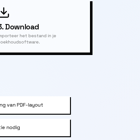
3.
Download
mporteer het bestand in je
oekhoudsoftware.
ng van PDF-layout
tie nodig