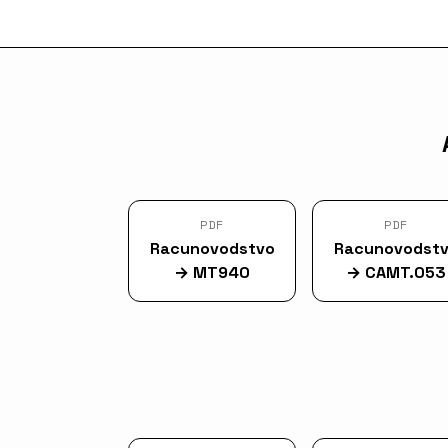
PDF
PDF
Racunovodstvo
Racunovodst
→
MT940
→
CAMT.053