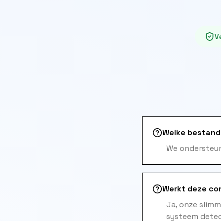
Ve
Welke bestand
We ondersteun
Werkt deze co
Ja, onze slim
systeem detec