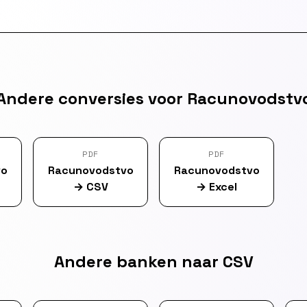
Andere conversies voor Racunovodstv
PDF
PDF
vo
Racunovodstvo
Racunovodstvo
→
CSV
→
Excel
Andere banken naar CSV