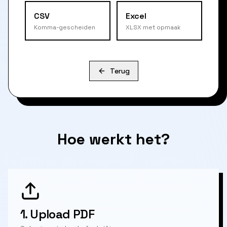
CSV
Excel
Komma-gescheiden
XLSX met opmaak
Terug
Hoe werkt het?
1.
Upload PDF