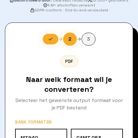
Gecontroleerd door
:
ClearVault redactie
12.000+ gebruikers
4 M+ afschriften verwerkt
GDPR-conform
·
End-to-end versleuteld
2
3
PDF
Naar welk formaat wil je
converteren?
Selecteer het gewenste output formaat voor
je PDF bestand
BANK FORMATEN
MT940
CAMT.053