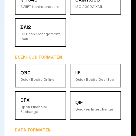
SWIFT bankstandaard
ISO 20022 XML
BAI2
US Cash Management,
.bai2
BOEKHOUD FORMATEN
QBO
IIF
QuickBooks Online
QuickBooks Desktop
OFX
QIF
Open Financial
Quicken Interchange
Exchange
DATA FORMATEN