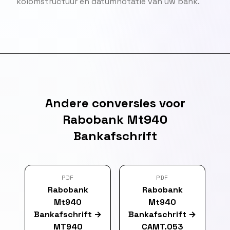
kolomstructuur en datumnotatie van uw bank.
Andere conversies voor
Rabobank Mt940
Bankafschrift
PDF
PDF
Rabobank
Rabobank
Mt940
Mt940
Bankafschrift
→
Bankafschrift
→
MT940
CAMT.053