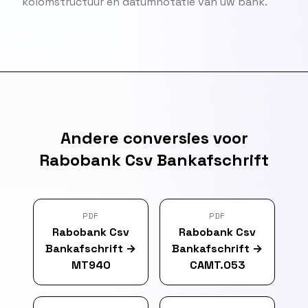
kolomstructuur en datumnotatie van uw bank.
Andere conversies voor
Rabobank Csv Bankafschrift
PDF
PDF
Rabobank Csv
Rabobank Csv
Bankafschrift
→
Bankafschrift
→
MT940
CAMT.053