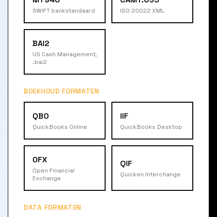
SWIFT bankstandaard
ISO 20022 XML
BAI2
US Cash Management,
.bai2
BOEKHOUD FORMATEN
QBO
IIF
QuickBooks Online
QuickBooks Desktop
OFX
QIF
Open Financial
Quicken Interchange
Exchange
DATA FORMATEN