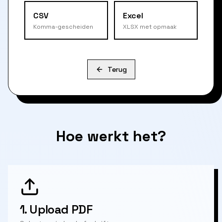
CSV
Excel
Komma-gescheiden
XLSX met opmaak
Terug
Hoe werkt het?
1.
Upload PDF