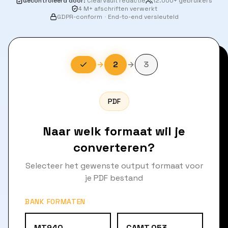
Gecontroleerd door
:
ClearVault redactie
12.000+ gebruikers
4 M+ afschriften verwerkt
GDPR-conform
·
End-to-end versleuteld
2
3
PDF
Naar welk formaat wil je
converteren?
Selecteer het gewenste output formaat voor
je PDF bestand
BANK FORMATEN
MT940
CAMT.053