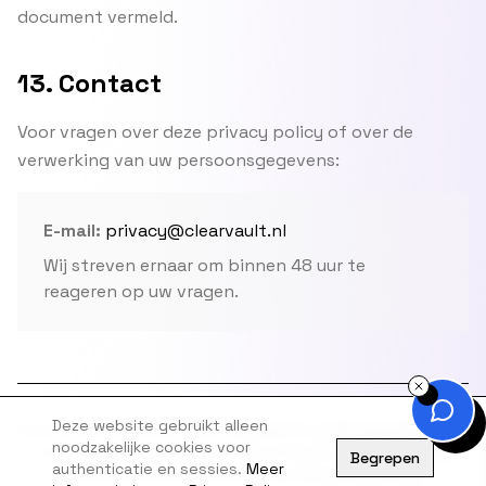
document vermeld.
13. Contact
Voor vragen over deze privacy policy of over de
verwerking van uw persoonsgegevens:
E-mail:
privacy@clearvault.nl
Wij streven ernaar om binnen 48 uur te
reageren op uw vragen.
Deze website gebruikt alleen
Deze privacy policy is laatst bijgewerkt op
10 augustus 2026
noodzakelijke cookies voor
en is opgesteld in overeenstemming met de Algemene
Begrepen
authenticatie en sessies.
Meer
Verordening Gegevensbescherming (AVG/GDPR).