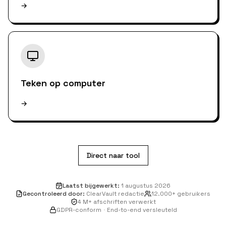
→
Teken op computer
→
Direct naar tool
Laatst bijgewerkt
:
1 augustus 2026
Gecontroleerd door
:
ClearVault redactie
12.000+ gebruikers
4 M+ afschriften verwerkt
GDPR-conform
·
End-to-end versleuteld