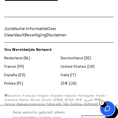
Juridische Informatie
Over
ClearVault
Beveiliging
Disclaimer
Ons Wereldwijde Netwerk
Nederland (NL)
Deutschland (DE)
France (FR)
United States (US)
España (ES)
Italia (IT)
Polska (PL)
日本 (JA)
🌍
Deutsch
·
Français
·
English
·
Español
·
Italiano
·
Português
·
Polski
·
Svenska
·
Dansk
·
Norsk
·
Suomi
·
日本語
·
한국어
·
中文
·
العربية
·
हिन्दी
·
Türkçe
·
Bahasa Indonesia
·
Tiếng Việt
·
ไทย
·
Čeština
·
Ελληνικά
·
Magyar
·
Română
·
Slovenčina
·
Українська
·
Hrvatski
·
Български
·
Eesti
·
Latviešu
·
Deze website gebruikt alleen
Lietuvių
noodzakelijke cookies voor