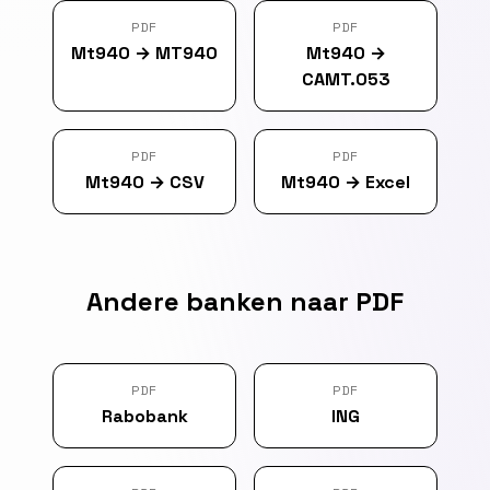
PDF
PDF
Mt940
→
MT940
Mt940
→
CAMT.053
PDF
PDF
Mt940
→
CSV
Mt940
→
Excel
Andere banken naar PDF
PDF
PDF
Rabobank
ING