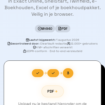
in Exact Online, SnelStart, Twinfield, e-
Boekhouden, Excel of je boekhoudpakket.
Veilig in je browser.
Mt940
PDF
Laatst bijgewerkt
:
1 augustus 2026
Gecontroleerd door
:
ClearVault redactie
12.000+ gebruikers
4 M+ afschriften verwerkt
GDPR-conform
·
End-to-end versleuteld
3
PDF
Upload nu je bestand hieronder om de