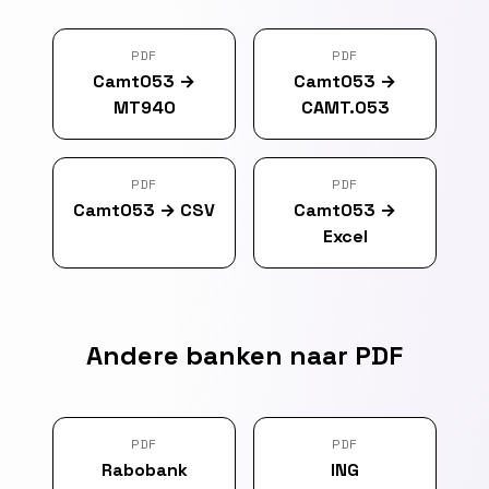
PDF
PDF
Camt053
→
Camt053
→
MT940
CAMT.053
PDF
PDF
Camt053
→
CSV
Camt053
→
Excel
Andere banken naar PDF
PDF
PDF
Rabobank
ING