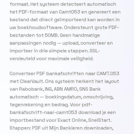
formaat. Het systeem detecteert automatisch
het PDF-formaat van Camt053 en genereert een
bestand dat direct geïmporteerd kan worden in
uw boekhoudsoftware. Ondersteunt grote PDF-
bestanden tot 50MB. Geen handmatige
aanpassingen nodig — upload, converteer en
importeer in drie simpele stappen. SSL-
versleuteld voor maximale veiligheid.
Converteer PDF bankafschriften naar CAMT.053
met ClearVault. Ons systeem herkent het layout
van Rabobank, ING, ABN AMRO, SNS Bank
automatisch — boekingsdatum, omschrijving,
tegenrekening en bedrag. Voor pdf-
bankafschrift-naar-camt053 download je een
importbestand voor Exact Online, SnelStart.
Stappen: PDF uit Mijn Bankieren downloaden,