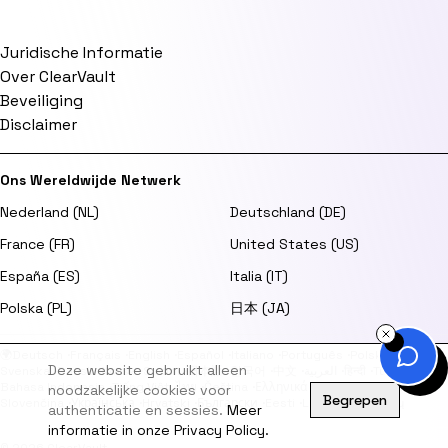
Juridische Informatie
Over ClearVault
Beveiliging
Disclaimer
Ons Wereldwijde Netwerk
Nederland (NL)
Deutschland (DE)
France (FR)
United States (US)
España (ES)
Italia (IT)
Polska (PL)
日本 (JA)
🌍
Deutsch
·
Français
·
English
·
Español
·
Italiano
·
Português
·
Polski
·
Deze website gebruikt alleen
Svenska
·
Dansk
·
Norsk
·
Suomi
·
日本語
·
한국어
·
中文
·
العربية
·
हिन्दी
·
Türkçe
·
Bahasa Indonesia
·
Tiếng Việt
·
ไทย
·
Čeština
·
Ελληνικά
·
Magyar
·
Română
·
noodzakelijke cookies voor
Begrepen
Slovenčina
·
Українська
·
Hrvatski
·
Български
·
Eesti
·
Latviešu
·
Lietuvių
authenticatie en sessies.
Meer
informatie in onze Privacy Policy.