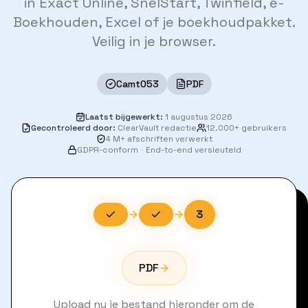
in Exact Online, SnelStart, Twinfield, e-
Boekhouden, Excel of je boekhoudpakket.
Veilig in je browser.
Camt053
PDF
Laatst bijgewerkt
:
1 augustus 2026
Gecontroleerd door
:
ClearVault redactie
12.000+ gebruikers
4 M+ afschriften verwerkt
GDPR-conform
·
End-to-end versleuteld
3
PDF
Upload nu je bestand hieronder om de