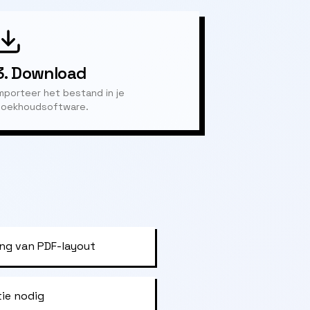
3.
Download
mporteer het bestand in je
oekhoudsoftware.
ng van PDF-layout
tie nodig