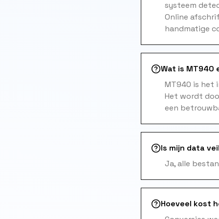
systeem detec
Online afschri
handmatige co
Wat is MT940 e
MT940 is het 
Het wordt doo
een betrouwb
Is mijn data vei
Ja, alle besta
Hoeveel kost 