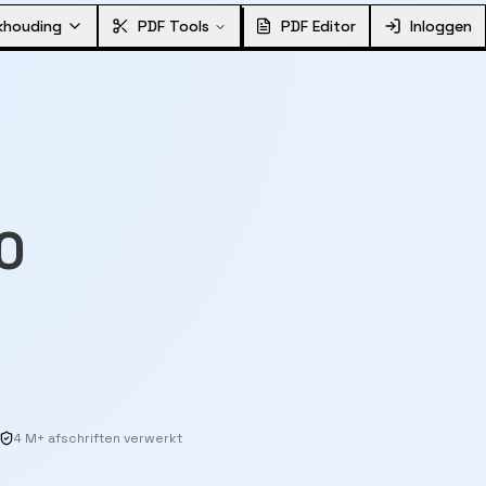
khouding
PDF Tools
PDF Editor
Inloggen
0
4 M+ afschriften verwerkt