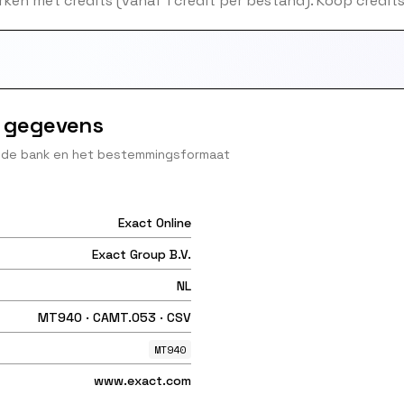
ken met credits (vanaf 1 credit per bestand). Koop credits 
e gegevens
n de bank en het bestemmingsformaat
Exact Online
Exact Group B.V.
NL
MT940 · CAMT.053 · CSV
MT940
www.exact.com