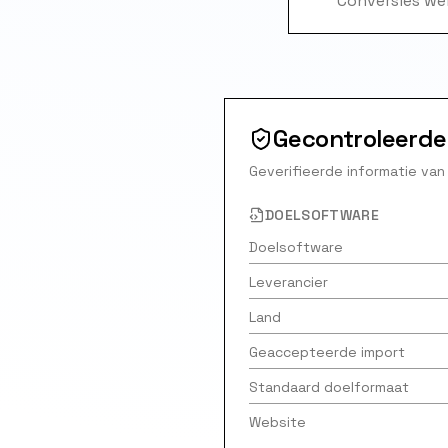
Conversies wer
Gecontroleerd
Geverifieerde informatie va
DOELSOFTWARE
Doelsoftware
Leverancier
Land
Geaccepteerde import
Standaard doelformaat
Website