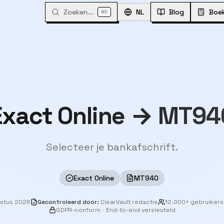
Zoeken...
⌘
NL
Blog
Boe
K
Exact Online → MT94
Selecteer je bankafschrift.
Exact Online
MT940
ustus 2026
Gecontroleerd door
:
ClearVault redactie
12.000+ gebruikers
GDPR-conform
·
End-to-end versleuteld