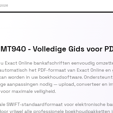
l 2026
 MT940 - Volledige Gids voor P
 u Exact Online bankafschriften eenvoudig omzett
automatisch het PDF-formaat van Exact Online en
 kan worden in uw boekhoudsoftware. Ondersteun
e aanpassingen nodig — upload, converteer en imp
voor maximale veiligheid.
ale SWIFT-standaardformaat voor elektronische ban
oor vrijwel alle professionele boekhoudpakketten 