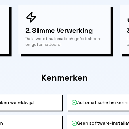
2.
Slimme Verwerking
Data wordt automatisch geëxtraheerd
I
en geformatteerd.
b
Kenmerken
ken wereldwijd
Automatische herkenni
en
Geen software-installa