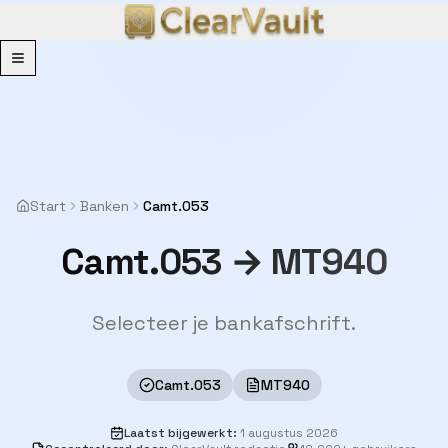
Menu
Start
Banken
Camt.053
Camt.053 → MT940
Selecteer je bankafschrift.
Camt.053
MT940
Laatst bijgewerkt
:
1 augustus 2026