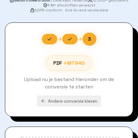
Gecontroleerd door
:
ClearVault redactie
12.000+ gebruikers
4 M+ afschriften verwerkt
GDPR-conform
·
End-to-end versleuteld
3
PDF
MT940
Upload nu je bestand hieronder om de
conversie te starten
Andere conversie kiezen