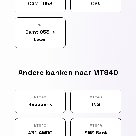
CAMT.053
CSV
PDF
Camt.053
→
Excel
Andere banken naar MT940
MT940
MT940
Rabobank
ING
MT940
MT940
ABN AMRO
SNS Bank