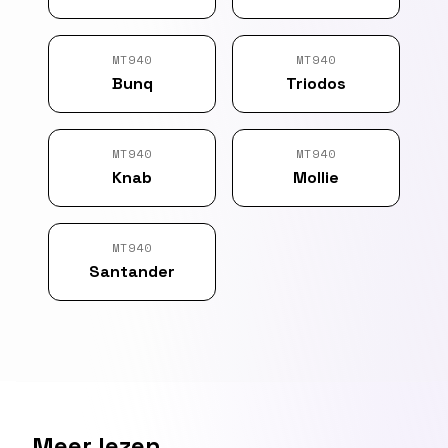
MT940
MT940
Bunq
Triodos
MT940
MT940
Knab
Mollie
MT940
Santander
Meer lezen