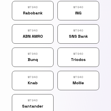
MT940
MT940
Rabobank
ING
MT940
MT940
ABN AMRO
SNS Bank
MT940
MT940
Bunq
Triodos
MT940
MT940
Knab
Mollie
MT940
Santander