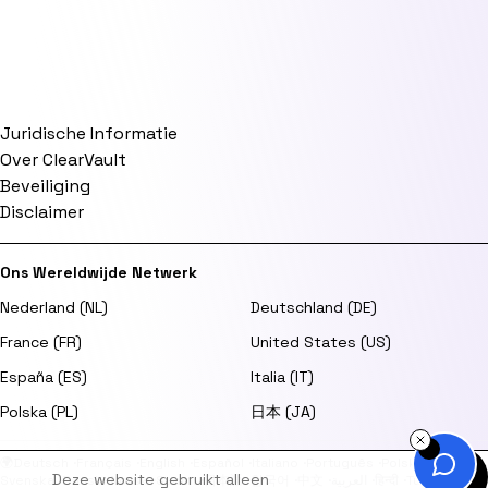
Juridische Informatie
Over ClearVault
Beveiliging
Disclaimer
Ons Wereldwijde Netwerk
Nederland (NL)
Deutschland (DE)
France (FR)
United States (US)
España (ES)
Italia (IT)
Polska (PL)
日本 (JA)
🌍
Deutsch
·
Français
·
English
·
Español
·
Italiano
·
Português
·
Polski
·
Deze website gebruikt alleen
Svenska
·
Dansk
·
Norsk
·
Suomi
·
日本語
·
한국어
·
中文
·
العربية
·
हिन्दी
·
Türkçe
·