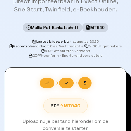
Direct importeerbaar in Exact Online,
SnelStart, Twinfield, e-Boekhouden.
Mollie Pdf Bankafschrift
MT940
Laatst bijgewerkt
:
1 augustus 2026
Gecontroleerd door
:
ClearVault redactie
12.000+ gebruikers
4 M+ afschriften verwerkt
GDPR-conform
·
End-to-end versleuteld
3
PDF
MT940
Upload nu je bestand hieronder om de
conversie te starten