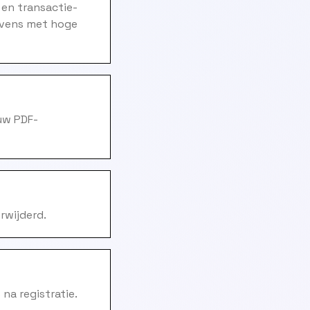
 en transactie-
gevens met hoge
uw PDF-
rwijderd.
na registratie.