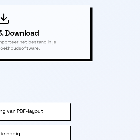
3.
Download
mporteer het bestand in je
oekhoudsoftware.
ng van PDF-layout
tie nodig