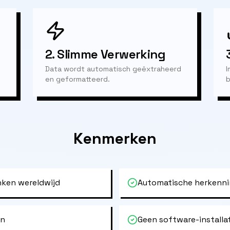
2.
Slimme Verwerking
Data wordt automatisch geëxtraheerd
I
en geformatteerd.
b
Kenmerken
ken wereldwijd
Automatische herkenni
en
Geen software-installa