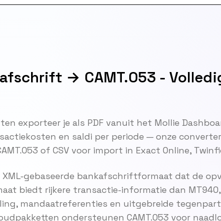
afschrift → CAMT.053 - Volledi
ten exporteer je als PDF vanuit het Mollie Dashboa
sactiekosten en saldi per periode — onze converter
MT.053 of CSV voor import in Exact Online, Twinfie
 XML-gebaseerde bankafschriftformaat dat de opvo
at biedt rijkere transactie-informatie dan MT940, 
ng, mandaatreferenties en uitgebreide tegenparti
oudpakketten ondersteunen CAMT.053 voor naadlo