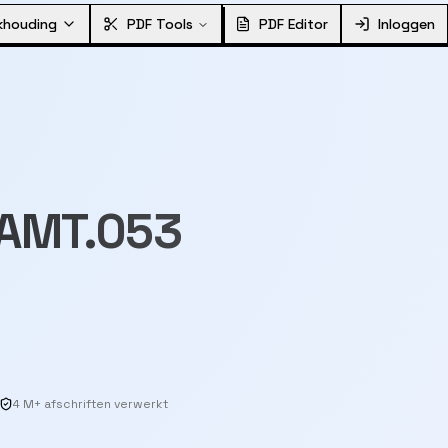
khouding
PDF Tools
PDF Editor
Inloggen
CAMT.053
4 M+ afschriften verwerkt