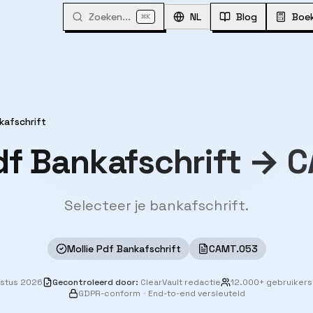
Zoeken...
⌘
NL
Blog
Boe
K
kafschrift
Pdf Bankafschrift → 
Selecteer je bankafschrift.
Mollie Pdf Bankafschrift
CAMT.053
ustus 2026
Gecontroleerd door
:
ClearVault redactie
12.000+ gebruikers
GDPR-conform
·
End-to-end versleuteld