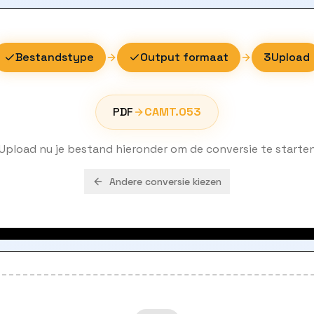
Bestandstype
Output formaat
3
Upload
PDF
CAMT.053
Upload nu je bestand hieronder om de conversie te starte
Andere conversie kiezen