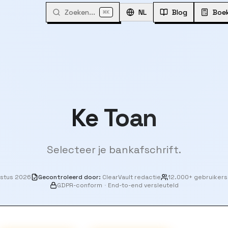
Zoeken...
⌘
NL
Blog
Boe
K
Ke Toan
Selecteer je bankafschrift.
ustus 2026
Gecontroleerd door
:
ClearVault redactie
12.000+ gebruikers
GDPR-conform
·
End-to-end versleuteld