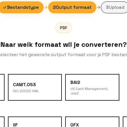
Bestandstype
2
Output formaat
3
Upload
PDF
Naar welk formaat wil je converteren?
electeer het gewenste output formaat voor je PDF besta
BAI2
CAMT.053
US Cash Management,
ISO 20022 XML
.bai2
IIF
OFX