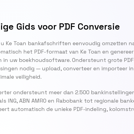
dige Gids voor PDF Conversie
 u Ke Toan bankafschriften eenvoudig omzetten na
matisch het PDF-formaat van Ke Toan en genereert
n in uw boekhoudsoftware. Ondersteunt grote PD
ngen nodig — upload, converteer en importeer in 
male veiligheid.
rter ondersteunt meer dan 2.500 bankinstellingen
als ING, ABN AMRO en Rabobank tot regionale bank
eert automatisch de unieke PDF-indeling, kolomst