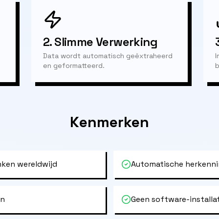
2.
Slimme Verwerking
Data wordt automatisch geëxtraheerd
I
en geformatteerd.
b
Kenmerken
ken wereldwijd
Automatische herkenni
en
Geen software-installa