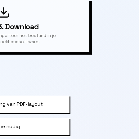
3.
Download
mporteer het bestand in je
oekhoudsoftware.
ng van PDF-layout
tie nodig