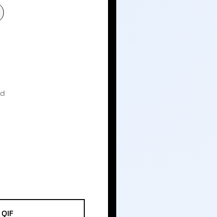
nd
QIF