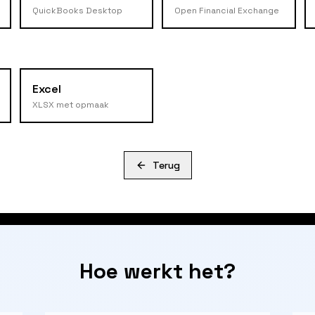
QuickBooks Desktop
Open Financial Exchange
Excel
XLSX met opmaak
Terug
Hoe werkt het?