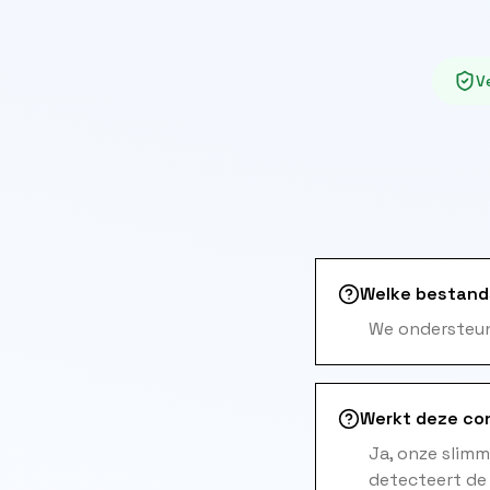
Ve
Welke bestand
We ondersteun
Werkt deze con
Ja, onze slim
detecteert de