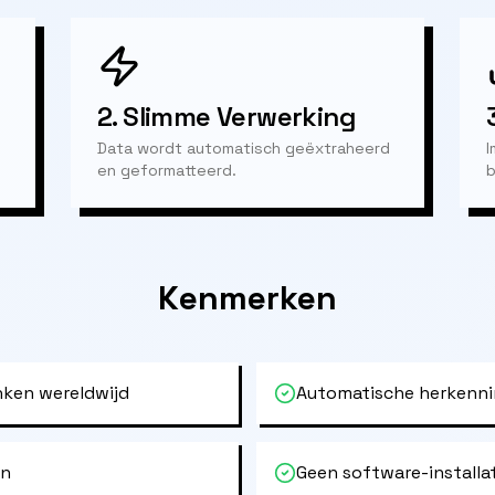
2.
Slimme Verwerking
Data wordt automatisch geëxtraheerd
I
en geformatteerd.
b
Kenmerken
ken wereldwijd
Automatische herkenni
en
Geen software-installa