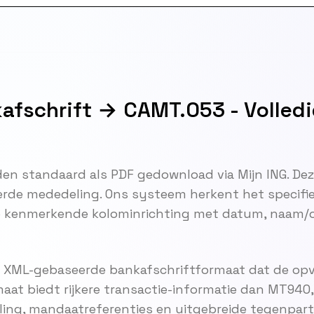
afschrift → CAMT.053 - Volledi
en standaard als PDF gedownload via Mijn ING. Dez
erde mededeling. Ons systeem herkent het specifi
de kenmerkende kolominrichting met datum, naam/o
 XML-gebaseerde bankafschriftformaat dat de opvo
at biedt rijkere transactie-informatie dan MT940, 
ng, mandaatreferenties en uitgebreide tegenparti