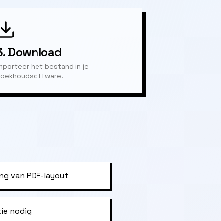
3.
Download
mporteer het bestand in je
oekhoudsoftware.
ng van PDF-layout
tie nodig