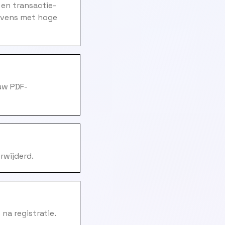
 en transactie-
gevens met hoge
uw PDF-
rwijderd.
na registratie.