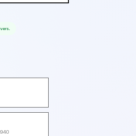
vers.
t940