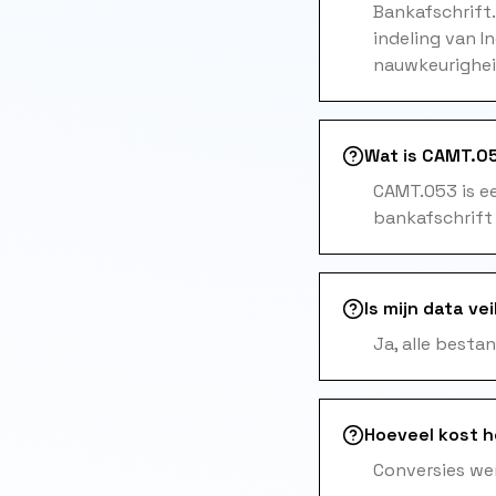
Bankafschrift
indeling van I
nauwkeurigheid
Wat is CAMT.05
CAMT.053 is e
bankafschrift
Is mijn data vei
Ja, alle besta
Hoeveel kost 
Conversies wer