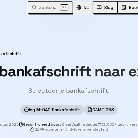
Zoeken...
⌘
NL
Blog
Boe
K
kafschrift
 bankafschrift naar e
Selecteer je bankafschrift.
Ing Mt940 Bankafschrift
CAMT.053
ustus 2026
Gecontroleerd door
:
ClearVault redactie
12.000+ gebruikers
GDPR-conform
·
End-to-end versleuteld