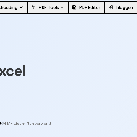
khouding
PDF Tools
PDF Editor
Inloggen
xcel
4 M+ afschriften verwerkt