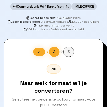
Commerzbank Pdf Bankafschrift
LEXOFFICE
Laatst bijgewerkt
:
1 augustus 2026
Gecontroleerd door
:
ClearVault redactie
12.000+ gebruikers
4 M+ afschriften verwerkt
GDPR-conform
·
End-to-end versleuteld
2
3
PDF
Naar welk formaat wil je
converteren?
Selecteer het gewenste output formaat voor
je PDF bestand