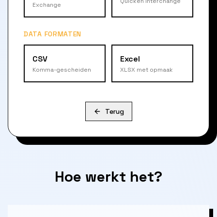
Quicken Interchange
Exchange
DATA FORMATEN
CSV
Excel
Komma-gescheiden
XLSX met opmaak
Terug
Hoe werkt het?