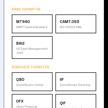
BANK FORMATEN
MT940
CAMT.053
SWIFT bankstandaard
ISO 20022 XML
BAI2
US Cash Management,
.bai2
BOEKHOUD FORMATEN
QBO
IIF
QuickBooks Online
QuickBooks Desktop
OFX
QIF
Open Financial