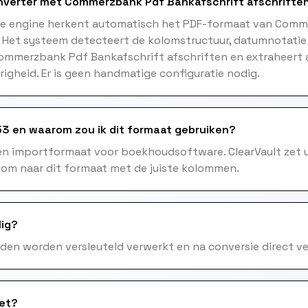
nverter met Commerzbank Pdf Bankafschrift afschrifte
me engine herkent automatisch het PDF-formaat van Com
. Het systeem detecteert de kolomstructuur, datumnotatie
Commerzbank Pdf Bankafschrift afschriften en extraheert 
gheid. Er is geen handmatige configuratie nodig.
3 en waarom zou ik dit formaat gebruiken?
en importformaat voor boekhoudsoftware. ClearVault zet 
 om naar dit formaat met de juiste kolommen.
lig?
nden worden versleuteld verwerkt en na conversie direct ve
het?