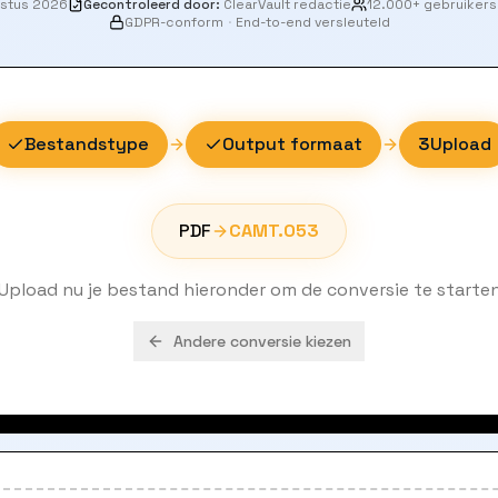
ustus 2026
Gecontroleerd door
:
ClearVault redactie
12.000+ gebruikers
GDPR-conform
·
End-to-end versleuteld
Bestandstype
Output formaat
3
Upload
PDF
CAMT.053
Upload nu je bestand hieronder om de conversie te starte
Andere conversie kiezen