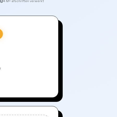
4 M+ afschriften verwerkt
n