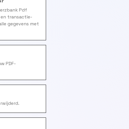
n?
merzbank Pdf
 en transactie-
alle gegevens met
uw PDF-
rwijderd.