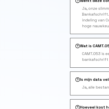
Werkt deze co
Ja, onze slim
Bankafschrift
indeling van 
hoge nauwkeuri
Wat is CAMT.05
CAMT.053 is e
bankafschrift
Is mijn data vei
Ja, alle besta
Hoeveel kost 