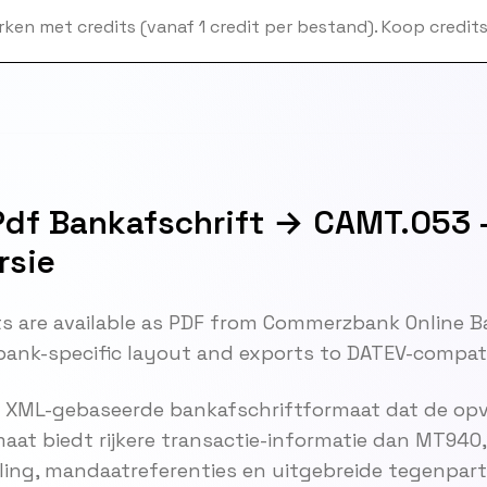
ken met credits (vanaf 1 credit per bestand). Koop credits 
f Bankafschrift → CAMT.053 - 
rsie
are available as PDF from Commerzbank Online B
ank-specific layout and exports to DATEV-compati
 XML-gebaseerde bankafschriftformaat dat de opvo
at biedt rijkere transactie-informatie dan MT940, 
ng, mandaatreferenties en uitgebreide tegenparti