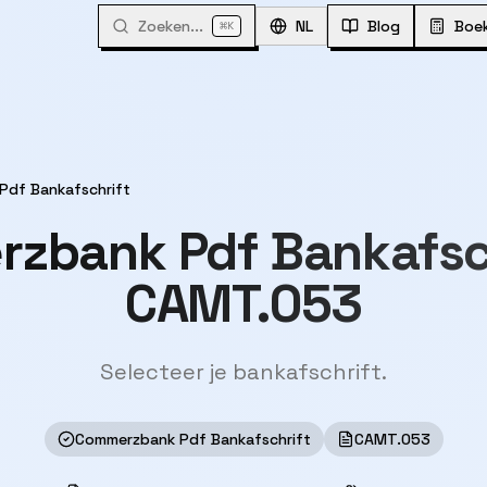
Zoeken...
⌘
NL
Blog
Boe
K
Pdf Bankafschrift
zbank Pdf Bankafsc
CAMT.053
Selecteer je bankafschrift.
Commerzbank Pdf Bankafschrift
CAMT.053