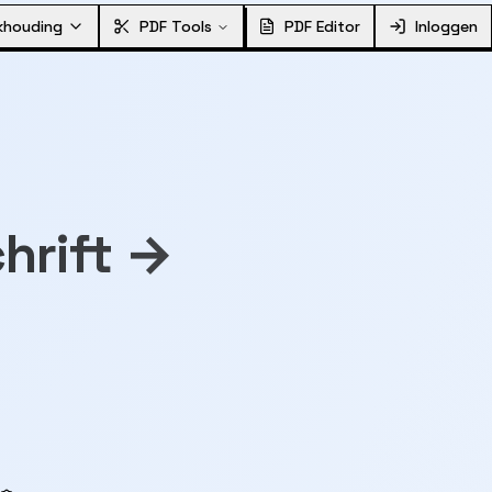
khouding
PDF Tools
PDF Editor
Inloggen
hrift →