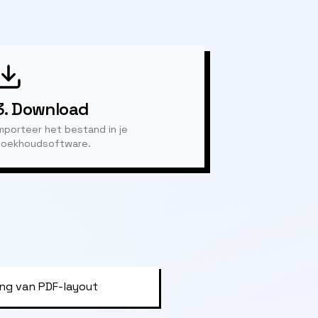
3.
Download
mporteer het bestand in je
oekhoudsoftware.
ng van PDF-layout