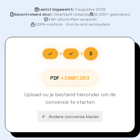
Laatst bijgewerkt
:
1 augustus 2026
Gecontroleerd door
:
ClearVault redactie
12.000+ gebruikers
4 M+ afschriften verwerkt
GDPR-conform
·
End-to-end versleuteld
3
PDF
CAMT.053
Upload nu je bestand hieronder om de
conversie te starten
Andere conversie kiezen