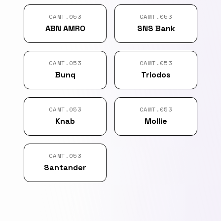
CAMT.053
CAMT.053
ABN AMRO
SNS Bank
CAMT.053
CAMT.053
Bunq
Triodos
CAMT.053
CAMT.053
Knab
Mollie
CAMT.053
Santander