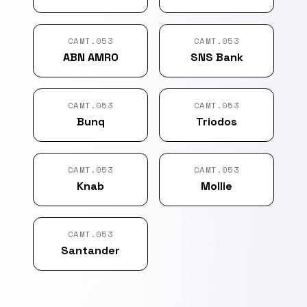
CAMT.053
CAMT.053
ABN AMRO
SNS Bank
CAMT.053
CAMT.053
Bunq
Triodos
CAMT.053
CAMT.053
Knab
Mollie
CAMT.053
Santander