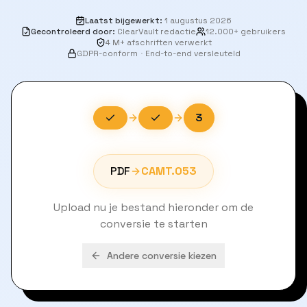
Laatst bijgewerkt
:
1 augustus 2026
Gecontroleerd door
:
ClearVault redactie
12.000+ gebruikers
4 M+ afschriften verwerkt
GDPR-conform
·
End-to-end versleuteld
3
PDF
CAMT.053
Upload nu je bestand hieronder om de
conversie te starten
Andere conversie kiezen