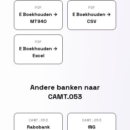
PDF
PDF
E Boekhouden
→
E Boekhouden
→
MT940
CSV
PDF
E Boekhouden
→
Excel
Andere banken naar
CAMT.053
CAMT.053
CAMT.053
Rabobank
ING