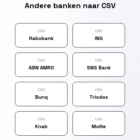
Andere banken naar CSV
CSV
CSV
Rabobank
ING
CSV
CSV
ABN AMRO
SNS Bank
CSV
CSV
Bunq
Triodos
CSV
CSV
Knab
Mollie