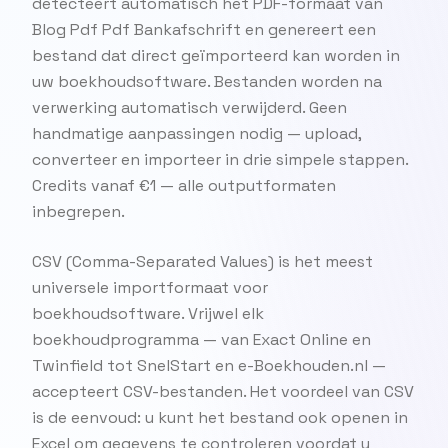
detecteert automatisch het PDF-formaat van
Blog Pdf Pdf Bankafschrift en genereert een
bestand dat direct geïmporteerd kan worden in
uw boekhoudsoftware. Bestanden worden na
verwerking automatisch verwijderd. Geen
handmatige aanpassingen nodig — upload,
converteer en importeer in drie simpele stappen.
Credits vanaf €1 — alle outputformaten
inbegrepen.
CSV (Comma-Separated Values) is het meest
universele importformaat voor
boekhoudsoftware. Vrijwel elk
boekhoudprogramma — van Exact Online en
Twinfield tot SnelStart en e-Boekhouden.nl —
accepteert CSV-bestanden. Het voordeel van CSV
is de eenvoud: u kunt het bestand ook openen in
Excel om gegevens te controleren voordat u