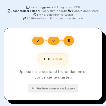
Laatst bijgewerkt
:
1 augustus 2026
Gecontroleerd door
:
ClearVault redactie
12.000+ gebruikers
4 M+ afschriften verwerkt
GDPR-conform
·
End-to-end versleuteld
3
PDF
CSV
Upload nu je bestand hieronder om de
conversie te starten
Andere conversie kiezen