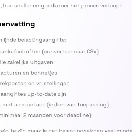
t, hoe sneller en goedkoper het proces verloopt.
menvatting
lijnde belastingaangifte:
 bankafschriften (converteer naar CSV)
lle zakelijke uitgaven
 facturen en bonnetjes
trekposten en vrijstellingen
aangiftes up-to-date zijn
k met accountant (indien van toepassing)
 (minimaal 2 maanden voor deadline)
id te zijn maak je het belastingseizoen veel minde