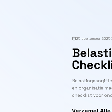
25 september 2025
Belast
Checkl
Belastingaangifte 
en organisatie maa
checklist voor on
Verzamel Alle