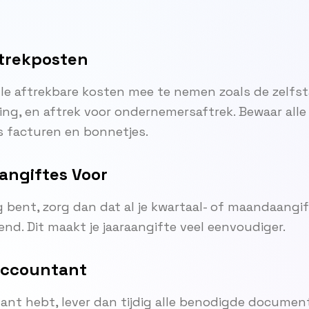
ftrekposten
lle aftrekbare kosten mee te nemen zoals de zelfs
ling, en aftrek voor ondernemersaftrek. Bewaar al
 facturen en bonnetjes.
angiftes Voor
ig bent, zorg dan dat al je kwartaal- of maandaang
iend. Dit maakt je jaaraangifte veel eenvoudiger.
Accountant
tant hebt, lever dan tijdig alle benodigde documen