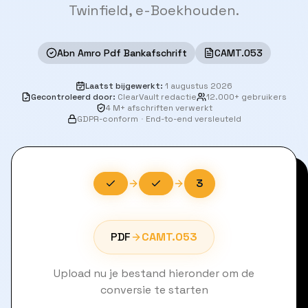
Twinfield, e-Boekhouden.
Abn Amro Pdf Bankafschrift
CAMT.053
Laatst bijgewerkt
:
1 augustus 2026
Gecontroleerd door
:
ClearVault redactie
12.000+ gebruikers
4 M+ afschriften verwerkt
GDPR-conform
·
End-to-end versleuteld
3
PDF
CAMT.053
Upload nu je bestand hieronder om de
conversie te starten