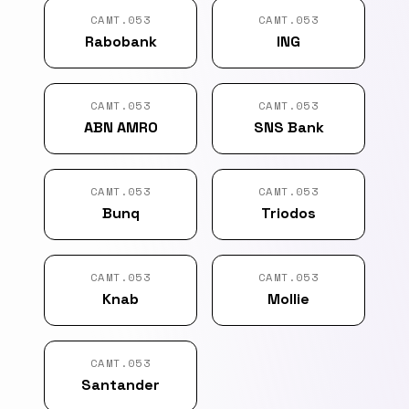
CAMT.053
CAMT.053
Rabobank
ING
CAMT.053
CAMT.053
ABN AMRO
SNS Bank
CAMT.053
CAMT.053
Bunq
Triodos
CAMT.053
CAMT.053
Knab
Mollie
CAMT.053
Santander