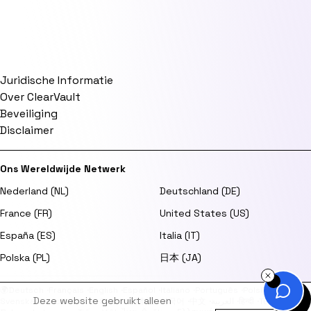
Juridische Informatie
Over ClearVault
Beveiliging
Disclaimer
Ons Wereldwijde Netwerk
Nederland (NL)
Deutschland (DE)
France (FR)
United States (US)
España (ES)
Italia (IT)
Polska (PL)
日本 (JA)
🌍
Deutsch
·
Français
·
English
·
Español
·
Italiano
·
Português
·
Polski
·
Deze website gebruikt alleen
Svenska
·
Dansk
·
Norsk
·
Suomi
·
日本語
·
한국어
·
中文
·
العربية
·
हिन्दी
·
Türkçe
·