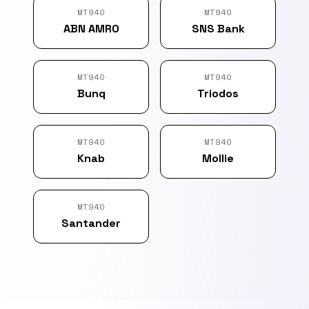
MT940
MT940
ABN AMRO
SNS Bank
MT940
MT940
Bunq
Triodos
MT940
MT940
Knab
Mollie
MT940
Santander