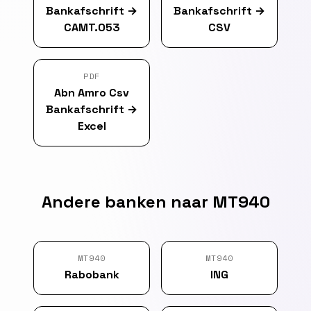
Bankafschrift
→
Bankafschrift
→
CAMT.053
CSV
PDF
Abn Amro Csv
Bankafschrift
→
Excel
Andere banken naar MT940
MT940
MT940
Rabobank
ING