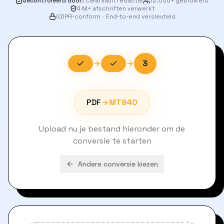
Gecontroleerd door
:
ClearVault redactie
12.000+ gebruikers
4 M+ afschriften verwerkt
GDPR-conform
·
End-to-end versleuteld
3
PDF
MT940
Upload nu je bestand hieronder om de
conversie te starten
Andere conversie kiezen