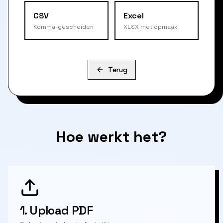
CSV
Excel
Komma-gescheiden
XLSX met opmaak
Terug
Hoe werkt het?
1.
Upload PDF