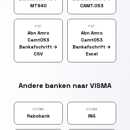
MT940
CAMT.053
PDF
PDF
Abn Amro
Abn Amro
Camt053
Camt053
Bankafschrift
→
Bankafschrift
→
CSV
Excel
Andere banken naar VISMA
VISMA
VISMA
Rabobank
ING