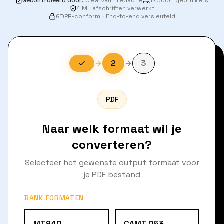
Gecontroleerd door
:
ClearVault redactie
12.000+ gebruikers
4 M+ afschriften verwerkt
GDPR-conform
·
End-to-end versleuteld
2
3
PDF
Naar welk formaat wil je
converteren?
Selecteer het gewenste output formaat voor
je PDF bestand
BANK FORMATEN
MT940
CAMT.053