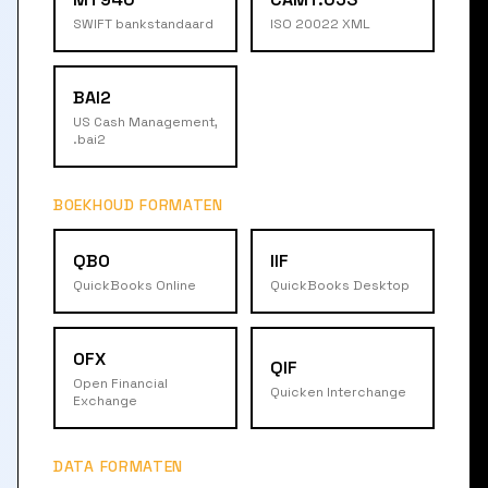
SWIFT bankstandaard
ISO 20022 XML
BAI2
US Cash Management,
.bai2
BOEKHOUD FORMATEN
QBO
IIF
QuickBooks Online
QuickBooks Desktop
OFX
QIF
Open Financial
Quicken Interchange
Exchange
DATA FORMATEN