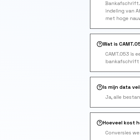
Bankafschrift
indeling van 
met hoge nauw
Wat is CAMT.05
CAMT.053 is e
bankafschrift
Is mijn data vei
Ja, alle besta
Hoeveel kost 
Conversies wer