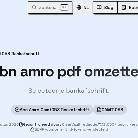
Zoeken...
⌘
NL
Blog
Boe
K
t053 Bankafschrift
bn amro pdf omzett
Selecteer je bankafschrift.
Abn Amro Camt053 Bankafschrift
CAMT.053
ustus 2026
Gecontroleerd door
:
ClearVault redactie
12.000+ gebruikers
GDPR-conform
·
End-to-end versleuteld