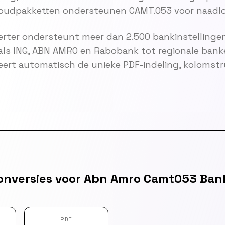
oudpakketten ondersteunen CAMT.053 voor naadlo
rter ondersteunt meer dan 2.500 bankinstellingen
als ING, ABN AMRO en Rabobank tot regionale bank
eert automatisch de unieke PDF-indeling, kolomst
onversies voor Abn Amro Camt053 Bank
PDF