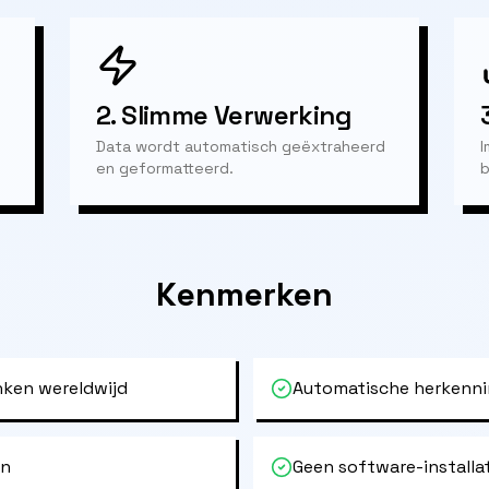
2.
Slimme Verwerking
Data wordt automatisch geëxtraheerd
I
en geformatteerd.
b
Kenmerken
ken wereldwijd
Automatische herkenni
en
Geen software-installa