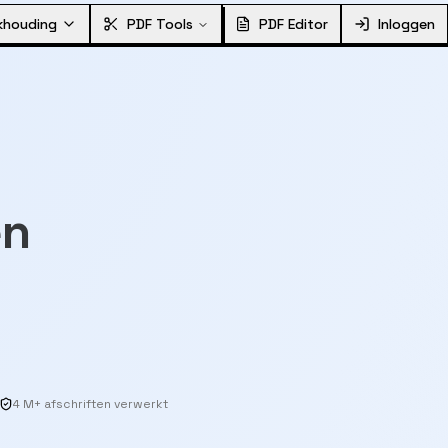
khouding
PDF Tools
PDF Editor
Inloggen
en
4 M+ afschriften verwerkt