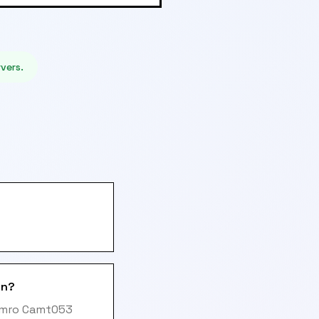
vers.
en?
 Amro Camt053