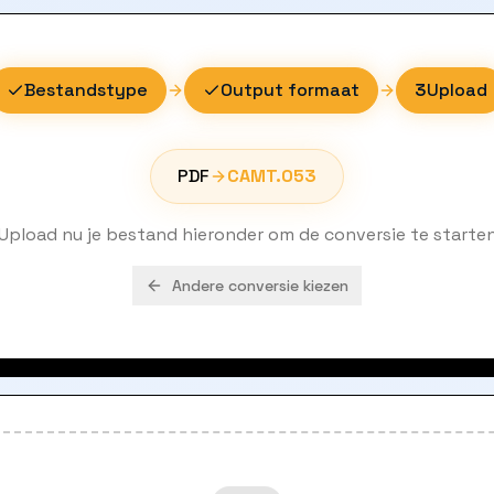
Bestandstype
Output formaat
3
Upload
PDF
CAMT.053
Upload nu je bestand hieronder om de conversie te starte
Andere conversie kiezen