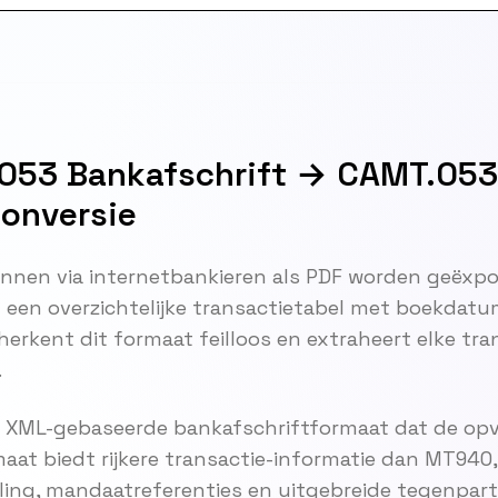
53 Bankafschrift → CAMT.053 
Conversie
nnen via internetbankieren als PDF worden geëxp
een overzichtelijke transactietabel met boekdatu
herkent dit formaat feilloos en extraheert elke tra
.
 XML-gebaseerde bankafschriftformaat dat de opvo
at biedt rijkere transactie-informatie dan MT940, 
ng, mandaatreferenties en uitgebreide tegenparti