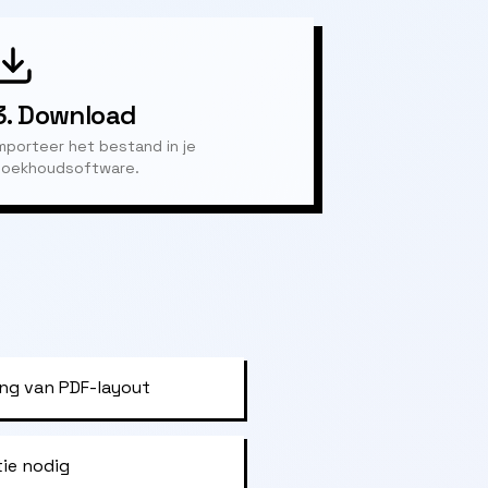
3.
Download
mporteer het bestand in je
oekhoudsoftware.
ng van PDF-layout
tie nodig